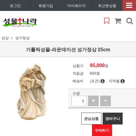
로그인
회원가입
마이페이지
최근본상품
성상
성가정상
가톨릭성물-파운데이션 성가정상 25cm
95,000
상품가
원
적립금
650원
배송비
(조건)
지역별
수량
관심상품
장바구니
구매하기