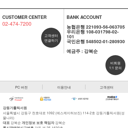
CUSTOMER CENTER
BANK ACCOUNT
02-474-7200
농협은행 221093-56-063705
우리은행 108-031798-02-
고객센터
101
연결하기
국민은행 548502-01-280930
예금주 : 강복순
비회원
1:1 문의
PC 버전
이용안내
고객센터
강동가톨릭서원
서울특별시 강동구 천호대로 1092 (에스케이허브진) 114-2호 강동가톨릭서원(성
물나라)
대표
강복순
개인정보 보호 책임자
강복순
통신판매업신고번호
강동 제 25-1630호