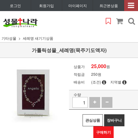
로그인
회원가입
마이페이지
최근본상품
기타성물
세례명 새기기상품
가톨릭성물_세례명(묵주기도액자)
25,000
상품가
원
적립금
250원
배송비
(조건)
지역별
수량
관심상품
장바구니
구매하기