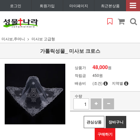
로그인
회원가입
마이페이지
최근본상품
미사보,주머니
미사보 고급형
가톨릭성물_ 미사보 크로스
48,000
상품가
원
적립금
450원
배송비
(조건)
지역별
수량
관심상품
장바구니
구매하기