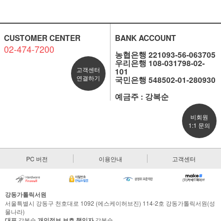
CUSTOMER CENTER
BANK ACCOUNT
02-474-7200
농협은행 221093-56-063705
우리은행 108-031798-02-
고객센터
101
연결하기
국민은행 548502-01-280930
예금주 : 강복순
비회원
1:1 문의
PC 버전
이용안내
고객센터
강동가톨릭서원
서울특별시 강동구 천호대로 1092 (에스케이허브진) 114-2호 강동가톨릭서원(성
물나라)
대표
강복순
개인정보 보호 책임자
강복순