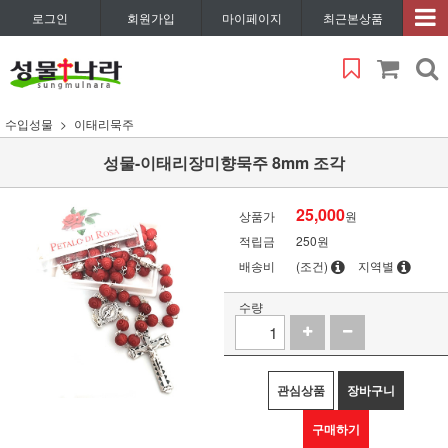
로그인
회원가입
마이페이지
최근본상품
수입성물
이태리묵주
성물-이태리장미향묵주 8mm 조각
25,000
상품가
원
적립금
250원
배송비
(조건)
지역별
수량
관심상품
장바구니
구매하기