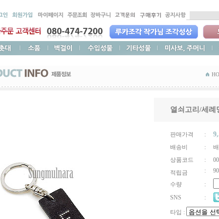
HO
열쇠고리/세례
9
판매가격
:
배송비
:
배
상품코드
:
00
:
90
적립금
수량
:
SNS
:
타입 :