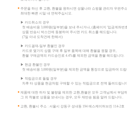
주문을 하신 후 교환, 환불을 원하시면 성물나라 쇼핑몰 관리자 우편주
최대한 빠른 시일 내 연락주십시오.
▶ 카드취소의 경우
첫 배송비용 3,000원(일부분)을 보내 주시거나, (홈페이지 '입금계좌번호
상품 반송시 박스안에 동봉하여 주시면 카드 취소를 해드립니다.
(7일 이내 도착건에 한해서)
▶ 카드결재-일부 환불인 경우
카드로 몇가지 상품 구매 후 일부 품목에 대해 환불을 원할 경우,
환불 구매금액의 카드승인료 4.4%를 제외한 금액을 환불 해드립니다.
▶ 현금 환불인 경우
첫 배송비용 3,000원(일부분)을 제외한 금액을 통장으로 입금하여 드립
▶ 적립금으로 돌릴 경우
차후 타 상품을 현금처럼 구매할 수 있는 적립금으로 전액 돌려드립니다
제품에 대한 하자 및 불량을 제외한 교환,환불은 모두 고객님께서 부담
그 외 착불로 상품을 보내시는 경우, 모두 재반송 됨음 알려 드립니다..
교환, 환불시 주소 : 서울시 강동구 성내동 194 에스케이허브진 114-2호