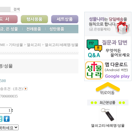
기타성물
>
열쇠고리
>
열쇠고리/세례명/성물
ME >
명/성물
,500
송조건 : (조건)
7006000035
열쇠고리/세례명/성물