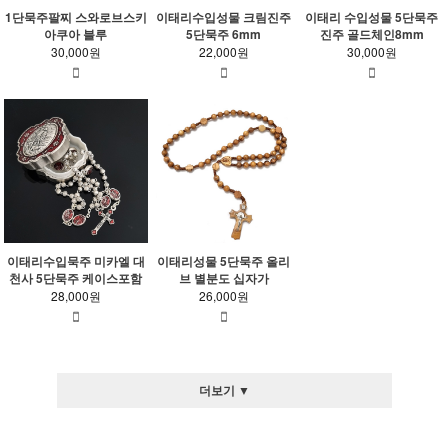
1단묵주팔찌 스와로브스키
이태리수입성물 크림진주
이태리 수입성물 5단묵주
아쿠아 블루
5단묵주 6mm
진주 골드체인8mm
30,000원
22,000원
30,000원
이태리수입묵주 미카엘 대
이태리성물 5단묵주 올리
천사 5단묵주 케이스포함
브 별분도 십자가
28,000원
26,000원
더보기 ▼